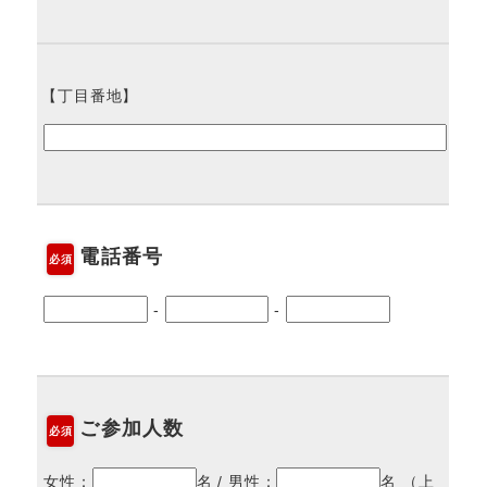
【丁目番地】
電話番号
必須
-
-
ご参加人数
必須
女性：
名 / 男性：
名 （上